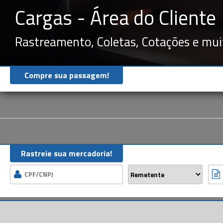
Cargas - Área do Cliente
Rastreamento, Coletas, Cotações e mui
Compre sua passagem!
Rastreie sua mercadoria!
l
=